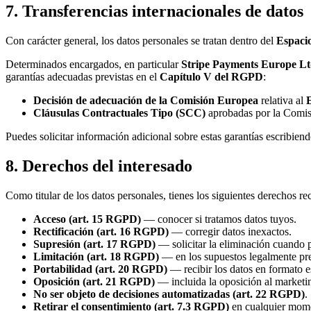
7. Transferencias internacionales de datos
Con carácter general, los datos personales se tratan dentro del
Espaci
Determinados encargados, en particular
Stripe Payments Europe Lt
garantías adecuadas previstas en el
Capítulo V del RGPD
:
Decisión de adecuación de la Comisión Europea
relativa al
Cláusulas Contractuales Tipo (SCC)
aprobadas por la Comis
Puedes solicitar información adicional sobre estas garantías escribien
8. Derechos del interesado
Como titular de los datos personales, tienes los siguientes derech
Acceso (art. 15 RGPD)
— conocer si tratamos datos tuyos.
Rectificación (art. 16 RGPD)
— corregir datos inexactos.
Supresión (art. 17 RGPD)
— solicitar la eliminación cuando 
Limitación (art. 18 RGPD)
— en los supuestos legalmente pre
Portabilidad (art. 20 RGPD)
— recibir los datos en formato e
Oposición (art. 21 RGPD)
— incluida la oposición al marketin
No ser objeto de decisiones automatizadas (art. 22 RGPD)
.
Retirar el consentimiento (art. 7.3 RGPD)
en cualquier mom