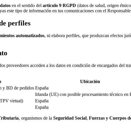
 datos
en el sentido del
artículo 9 RGPD
(datos de salud, origen étnico,
uyas este tipo de información en tus comunicaciones con el Responsable
de perfiles
amientos automatizados
, ni elabora perfiles, que produzcan efectos jurí
nto
os proveedores acceden a los datos en condición de encargados del trat
o
Ubicación
eb y BD de pedidos
España
Irlanda (UE) con posible procesamiento técnico e
TPV virtual)
España
España
ributaria
, organismos de la
Seguridad Social
,
Fuerzas y Cuerpos d