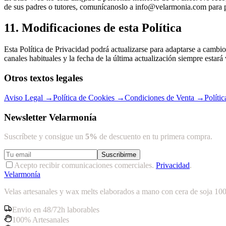
de sus padres o tutores, comunícanoslo a info@velarmonia.com para p
11. Modificaciones de esta Política
Esta Política de Privacidad podrá actualizarse para adaptarse a cambi
canales habituales y la fecha de la última actualización siempre estará 
Otros textos legales
Aviso Legal
→
Política de Cookies
→
Condiciones de Venta
→
Políti
Newsletter Velarmonía
Suscríbete y consigue un
5%
de descuento en tu primera compra.
Suscribirme
Acepto recibir comunicaciones comerciales.
Privacidad
.
Velarmon
ía
Velas artesanales y wax melts elaborados a mano con cera de soja 10
Envio en 48/72h laborables
100% Artesanales