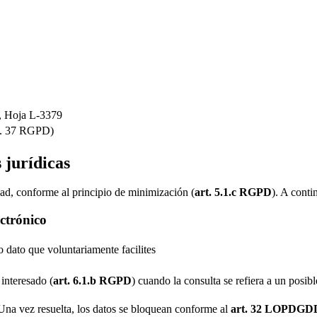
0, Hoja L-3379
rt. 37 RGPD)
 jurídicas
dad, conforme al principio de minimización (
art. 5.1.c RGPD
). A conti
ectrónico
 dato que voluntariamente facilites
interesado (
art. 6.1.b RGPD
) cuando la consulta se refiera a un posib
 Una vez resuelta, los datos se bloquean conforme al
art. 32 LOPDGD