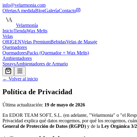
info@velarmonia.com
Ofertas
A medida
Blog
Galería
Contacto
Velarmon
ía
Inicio
Tienda
Wax Melts
Velas
ORIGEN
Velas Premium
Bebidas
Velas de Masaje
Quemadores
Quemadores
Packs (Quemador + Wax Melts)
Ambientadores
Sprays
Ambientadores de Armario
← Volver al inicio
Política de Privacidad
Última actualización:
19 de mayo de 2026
En EDOR TEAM SOFT, S.L. (en adelante, "Velarmonia" o "el Responsabl
Privacidad explica qué datos recogemos, por qué los recogemos, cuán
General de Protección de Datos (RGPD)
y de la
Ley Orgánica 3/2