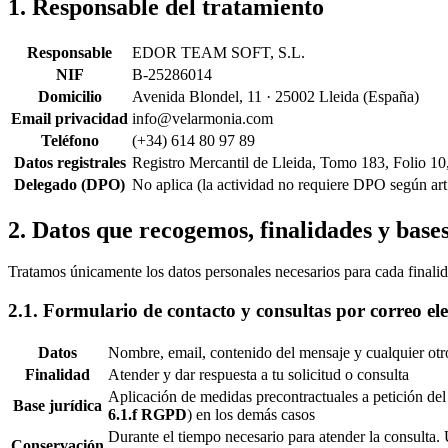
1. Responsable del tratamiento
Responsable
EDOR TEAM SOFT, S.L.
NIF
B-25286014
Domicilio
Avenida Blondel, 11 · 25002 Lleida (España)
Email privacidad
info@velarmonia.com
Teléfono
(+34) 614 80 97 89
Datos registrales
Registro Mercantil de Lleida, Tomo 183, Folio 1
Delegado (DPO)
No aplica (la actividad no requiere DPO según a
2. Datos que recogemos, finalidades y bases
Tratamos únicamente los datos personales necesarios para cada finali
2.1. Formulario de contacto y consultas por correo el
Datos
Nombre, email, contenido del mensaje y cualquier otro
Finalidad
Atender y dar respuesta a tu solicitud o consulta
Aplicación de medidas precontractuales a petición del 
Base jurídica
6.1.f RGPD
) en los demás casos
Durante el tiempo necesario para atender la consulta.
Conservación