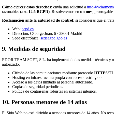
Cómo ejercer estos derechos:
envía una solicitud a
info@velarmoni
razonables (
art. 12.6 RGPD
). Resolveremos en
un mes
, prorrogable
Reclamación ante la autoridad de control:
si consideras que el tra
Web:
aepd.es
Dirección: C/ Jorge Juan, 6 · 28001 Madrid
Sede electrónica:
sedeagpd.gob.es
9. Medidas de seguridad
EDOR TEAM SOFT, S.L. ha implementado las medidas técnicas y organiz
autorizado.
Cifrado de las comunicaciones mediante protocolo
HTTPS/T
Hosting en infraestructura propia con acceso restringido.
Acceso a los datos limitado al personal autorizado.
Copias de seguridad periódicas.
Política de contraseñas robustas en sistemas internos.
10. Personas menores de 14 años
El Sitio Web no está dirigido a personas menores de 14 años. No reco