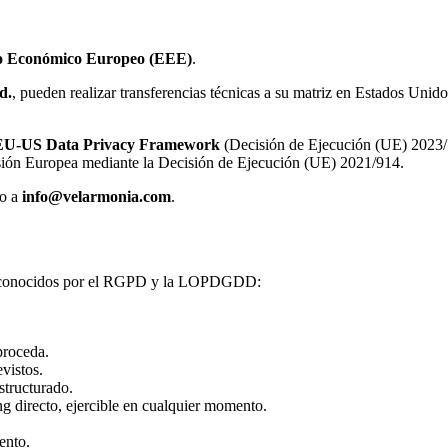
o Económico Europeo (EEE)
.
d.
, pueden realizar transferencias técnicas a su matriz en Estados Unido
EU-US Data Privacy Framework
(Decisión de Ejecución (UE) 2023/17
ión Europea mediante la Decisión de Ejecución (UE) 2021/914.
do a
info@velarmonia.com
.
os reconocidos por el RGPD y la LOPDGDD:
proceda.
vistos.
structurado.
g directo, ejercible en cualquier momento.
ento.